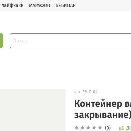
и лайфхаки
МАРАФОН
ВЕБИНАР
арт.
EM-P-04
Контейнер в
закрывание)
(0)
Д